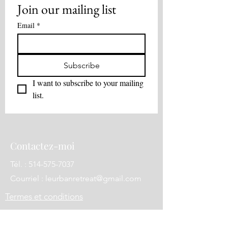
Join our mailing list
Email
*
Subscribe
I want to subscribe to your mailing 
list.
Contactez-moi
Tél. :
514-575-7037
Courriel :
leurbanretreat@gmail.com
Termes et conditions