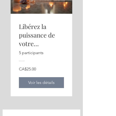
Libérez la
puissance de
votre
intuition/Unlea
5 participants
sh the Power of
Your Intuition/
CA$25.00
Απελευθερώστε
Voir les détails
τη δύναμη της
διαίσθησής σας