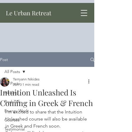
Le Urban Retreat
Post
All Posts
Terryann Nikides
All Posts
Jun 3
1 min read
Intuition Unleashed Is
Healing
Coming in Greek & French
BodyTalk
Energy Work
I’m excited to share that the Intuition 
Unleashed course will also be available 
Courses
in Greek and French soon.
Testimonial