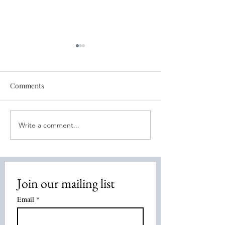
Comments
Write a comment...
Healing for You! August 4,
Discover the Po
2026
Energy Healing:
Healing Method
Overview
Join our mailing list
Email
*