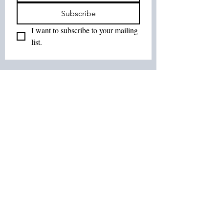
Subscribe
I want to subscribe to your mailing 
list.
Join Our List :
Tel:
514-575-7037
Email:
leurbanretreat@gmail.com
Terms and Conditions
Contact us